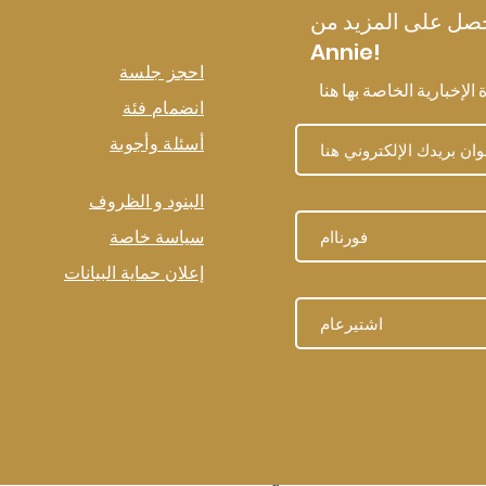
ل على المزيد من Joybombs من
Annie!
احجز جلسة
انضمام فئة
أسئلة وأجوبة
البنود و الظروف
سياسة خاصة
إعلان حماية البيانات