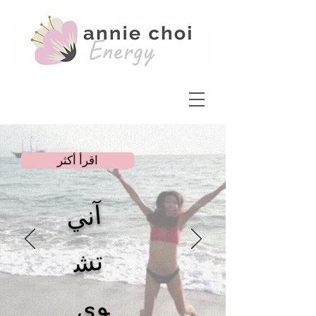
اقرأ أكثر
آني
تش
وي