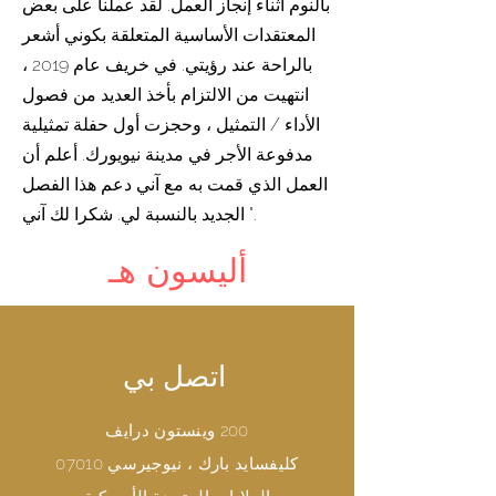
بالنوم أثناء إنجاز العمل. لقد عملنا على بعض
المعتقدات الأساسية المتعلقة بكوني أشعر
بالراحة عند رؤيتي. في خريف عام 2019 ،
انتهيت من الالتزام بأخذ العديد من فصول
الأداء / التمثيل ، وحجزت أول حفلة تمثيلية
مدفوعة الأجر في مدينة نيويورك. أعلم أن
العمل الذي قمت به مع آني دعم هذا الفصل
الجديد بالنسبة لي. شكرا لك آني ".
أليسون هـ
اتصل بي
200 وينستون درايف
كليفسايد بارك ، نيوجيرسي 07010