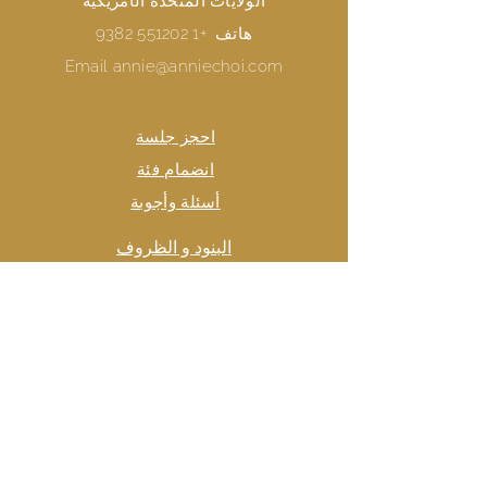
الولايات المتحدة الأمريكية
هاتف
+1 551202 9382
Email
annie@anniechoi.com
احجز جلسة
انضمام فئة
أسئلة وأجوبة
البنود و الظروف
سياسة خاصة
إعلان حماية البيانات
احصل على المزيد من
Joybombs من Annie!
عن طريق الاشتراك في النشرة الإخبارية