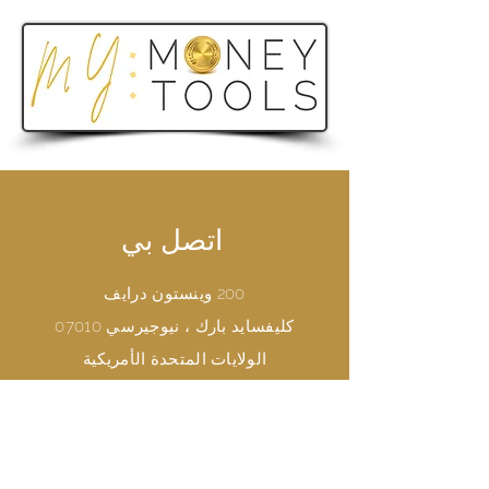
اتصل بي
200 وينستون درايف
كليفسايد بارك ، نيوجيرسي 07010
الولايات المتحدة الأمريكية
هاتف
+1 551202 9382
Email
annie@anniechoi.com